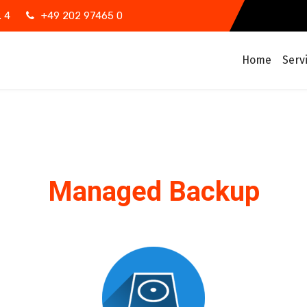
 4
+49 202 97465 0
Home
Serv
Managed Backup