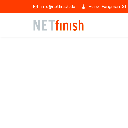
info@netfinish.de
Heinz-Fangman-Str.